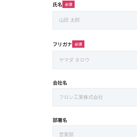
氏名
必須
フリガナ
必須
会社名
部署名