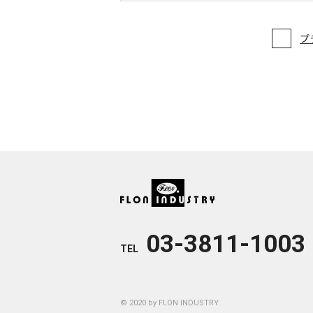
プ
03-3811-1003
TEL
© 2020 by FLON INDUSTRY