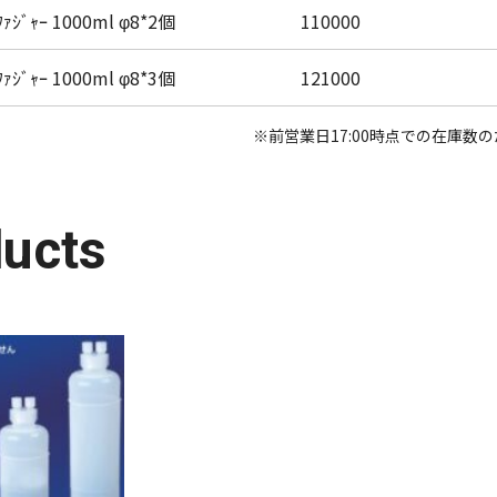
ﾌｧｼﾞｬｰ 1000ml φ8*2個
110000
ﾌｧｼﾞｬｰ 1000ml φ8*3個
121000
※前営業日17:00時点での在庫
ducts