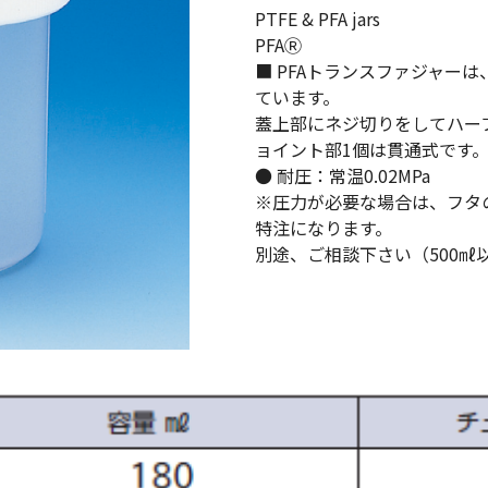
PTFE & PFA jars
PFAⓇ
■ PFAトランスファジャーは
ています。
蓋上部にネジ切りをしてハー
ョイント部1個は貫通式です
● 耐圧：常温0.02MPa
※圧力が必要な場合は、フタ
特注になります。
別途、ご相談下さい（500㎖