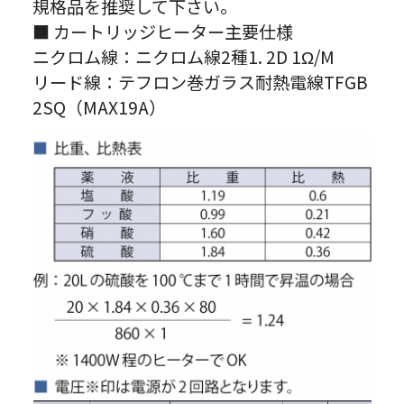
規格品を推奨して下さい。
■ カートリッジヒーター主要仕様
ニクロム線：ニクロム線2種1. 2D 1Ω/M
リード線：テフロン巻ガラス耐熱電線TFGB
2SQ（MAX19A）