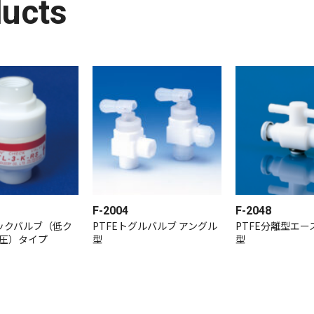
ducts
F-2004
F-2048
ェックバルブ（低ク
PTFEトグルバルブ アングル
PTFE分離型エー
圧）タイプ
型
型