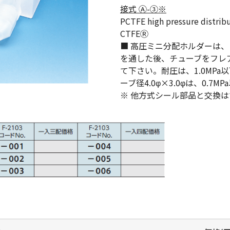
接式 Ⓐ-③※
PCTFE high pressure distrib
CTFEⓇ
■ 高圧ミニ分配ホルダーは
を通した後、チューブをフレ
て下さい。耐圧は、1.0MPa
ーブ径4.0φ×3.0φは、0.7
※ 他方式シール部品と交換