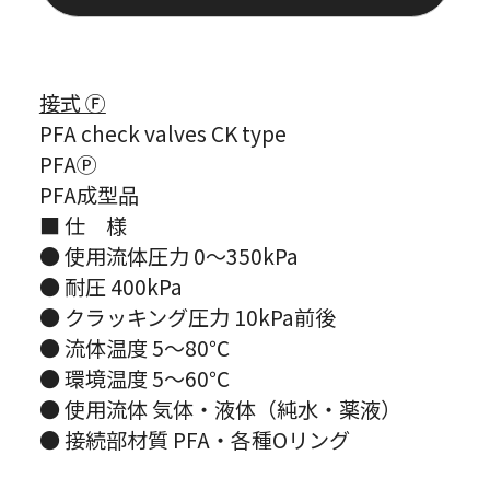
接式 Ⓕ
PFA check valves CK type
PFAⓅ
PFA成型品
■ 仕 様
● 使用流体圧力 0～350kPa
● 耐圧 400kPa
● クラッキング圧力 10kPa前後
● 流体温度 5～80℃
● 環境温度 5～60℃
● 使用流体 気体・液体（純水・薬液）
● 接続部材質 PFA・各種Oリング