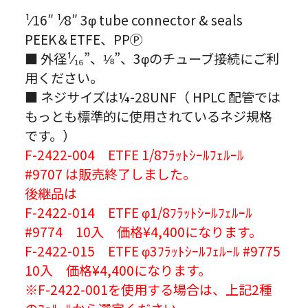
¹⁄16″ ¹⁄8″ 3φ tube connector & seals
PEEK＆ETFE、PPⓅ
■ 外径¹⁄₁₆”、⅛”、3φのチューブ接続にご利
用ください。
■ ネジサイズは¼-28UNF（ HPLC 配管では
もっとも標準的に使用されているネジ規格
です。）
F-2422-004 ETFE 1/8ﾌﾗｯﾄｼｰﾙﾌｪﾙｰﾙ
#9707 は販売終了しました。
後継品は
F-2422-014 ETFE φ1/8ﾌﾗｯﾄｼｰﾙﾌｪﾙｰﾙ
#9774 10入 価格¥4,400になります。
F-2422-015 ETFE φ3ﾌﾗｯﾄｼｰﾙﾌｪﾙｰﾙ #9775
10入 価格¥4,400になります。
※F-2422-001を使用する場合は、上記2種