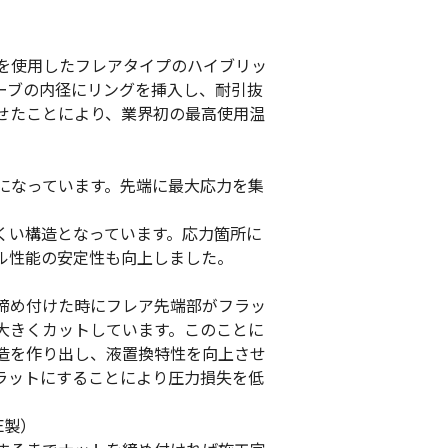
グを使用したフレアタイプのハイブリッ
ーブの内径にリングを挿入し、耐引抜
せたことにより、業界初の最高使用温
造になっています。先端に最大応力を集
くい構造となっています。応力箇所に
ル性能の安定性も向上しました。
締め付けた時にフレア先端部がフラッ
大きくカットしています。このことに
造を作り出し、液置換特性を向上させ
ラットにすることにより圧力損失を低
E製）